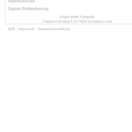
Reproduktionen
Digitale Bildbearbeitung
Jürgen Weller Fotografie
Friedrich-List-Weg 4 | D-74523 Schwäbisch Hall
Tel: 0791-2769 | Mobil: 0171-3360892
AGB
Impressum
Datenschutzerklärung
weller.fotografie@t-online.de