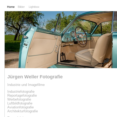
Home
Bilder
Lightbox
Jürgen Weller Fotografie
Industrie und Imagefilme
Industriefotografie
Reportagefotografie
Werbe
fotografie
Luftbild
fotografie
Aviation
fotografie
Architekturfotografie