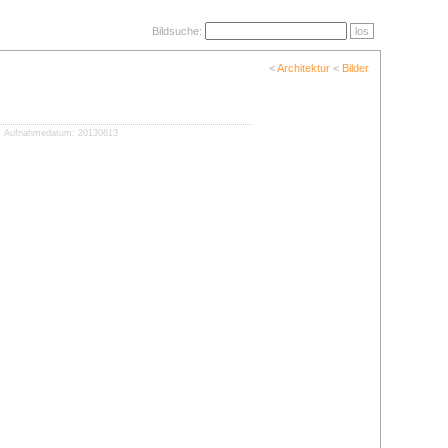
Bildsuche:
los
<
Architektur
<
Bilder
Aufnahmedatum: 20130613