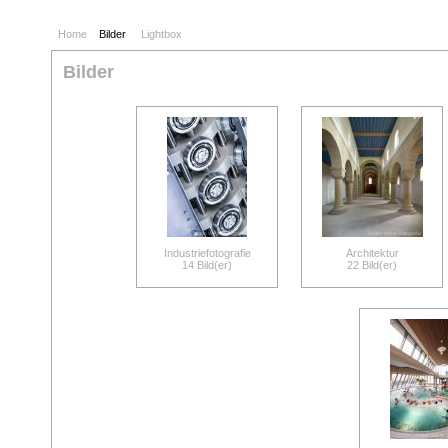
Home
Bilder
Lightbox
Bilder
Industriefotografie
Architektur
14 Bild(er)
22 Bild(er)