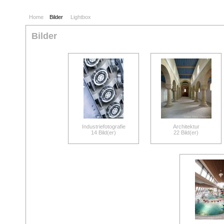
Home
Bilder
Lightbox
Bilder
Industriefotografie
Architektur
14 Bild(er)
22 Bild(er)