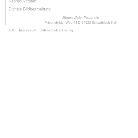
Reproduktionen
Digitale Bildbearbeitung
Jürgen Weller Fotografie
Friedrich-List-Weg 4 | D-74523 Schwäbisch Hall
Tel: 0791-2769 | Mobil: 0171-3360892
AGB
Impressum
Datenschutzerklärung
weller.fotografie@t-online.de