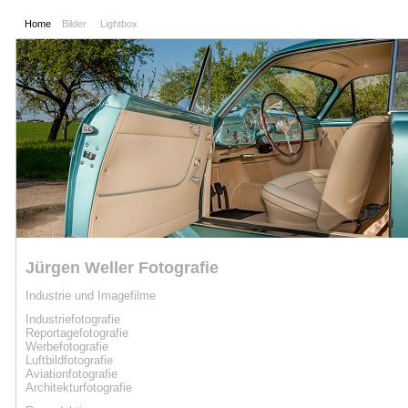
Home
Bilder
Lightbox
Jürgen Weller Fotografie
Industrie und Imagefilme
Industriefotografie
Reportagefotografie
Werbe
fotografie
Luftbild
fotografie
Aviation
fotografie
Architekturfotografie