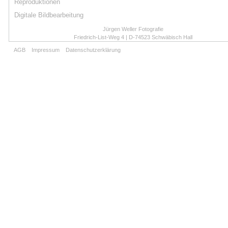
Reproduktionen
Digitale Bildbearbeitung
Jürgen Weller Fotografie
Friedrich-List-Weg 4 | D-74523 Schwäbisch Hall
Tel: 0791-2769 | Mobil: 0171-3360892
AGB
Impressum
Datenschutzerklärung
weller.fotografie@t-online.de