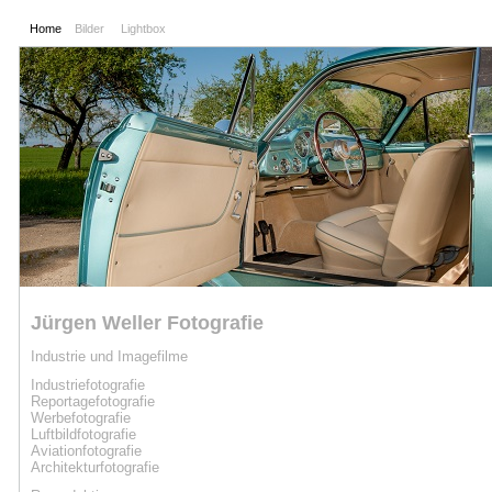
Home
Bilder
Lightbox
Jürgen Weller Fotografie
Industrie und Imagefilme
Industriefotografie
Reportagefotografie
Werbe
fotografie
Luftbild
fotografie
Aviation
fotografie
Architekturfotografie