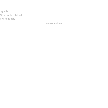
ografie
23 Schwäbisch Hall
 0171-3360892
online.de
powered by pixtacy