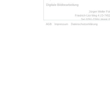
Digitale Bildbearbeitung
Jürgen Weller Fot
Friedrich-List-Weg 4 | D-745
Tel: 0791-2769 | Mobil:
weller.fotografie@t-
AGB
Impressum
Datenschutzerklärung