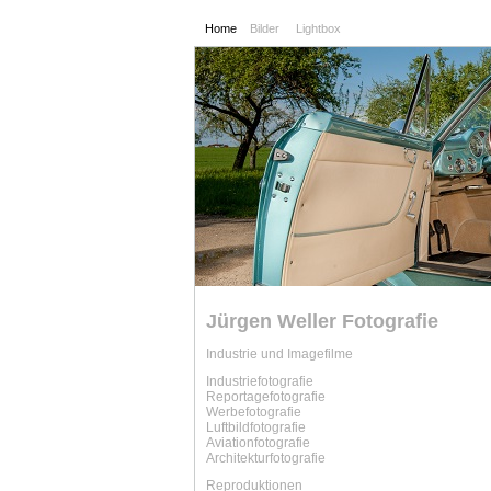
Home
Bilder
Lightbox
Jürgen Weller Fotografie
Industrie und Imagefilme
Industriefotografie
Reportagefotografie
Werbe
fotografie
Luftbild
fotografie
Aviation
fotografie
Architekturfotografie
Reproduktionen