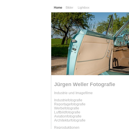
Home
Bilder
Lightbox
Jürgen Weller Fotografie
Industrie und Imagefilme
Industriefotografie
Reportagefotografie
Werbe
fotografie
Luftbild
fotografie
Aviation
fotografie
Architekturfotografie
Reproduktionen