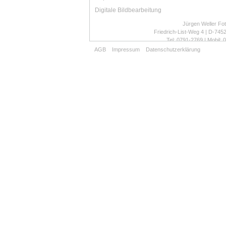
Digitale Bildbearbeitung
Jürgen Weller Fot
Friedrich-List-Weg 4 | D-745
Tel: 0791-2769 | Mobil:
weller.fotografie@t-
AGB
Impressum
Datenschutzerklärung