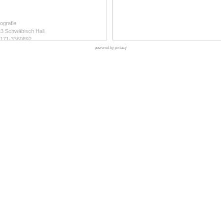
ografie
23 Schwäbisch Hall
 0171-3360892
online.de
powered by pixtacy