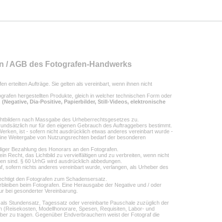
n / AGB des Fotografen-Handwerks
n erteilten Aufträge. Sie gelten als vereinbart, wenn ihnen nicht
tografen hergestellten Produkte, gleich in welcher technischen Form oder
.
(Negative, Dia-Positive, Papierbilder, Still-Videos, elektronische
chtbildern nach Massgabe des Urheberrechtsgesetzes zu.
 grundsätzlich nur für den eigenen Gebrauch des Auftraggebers bestimmt.
erken, ist - sofern nicht ausdrücklich etwas anderes vereinbart wurde -
 Eine Weitergabe von Nutzungsrechten bedarf der besonderen
diger Bezahlung des Honorars an den Fotografen.
ein Recht, das Lichtbild zu vervielfältigen und zu verbreiten, wenn nicht
en sind. § 60 UrhG wird ausdrücklich abbedungen.
af, sofern nichts anderes vereinbart wurde, verlangen, als Urheber des
chtigt den Fotografen zum Schadensersatz.
erbleiben beim Fotografen. Eine Herausgabe der Negative und / oder
ur bei gesonderter Vereinbarung.
ar als Stundensatz, Tagessatz oder vereinbarte Pauschale zuzüglich der
 (Reisekosten, Modellhonorare, Spesen, Requisiten, Labor- und
geber zu tragen. Gegenüber Endverbrauchern weist der Fotograf die