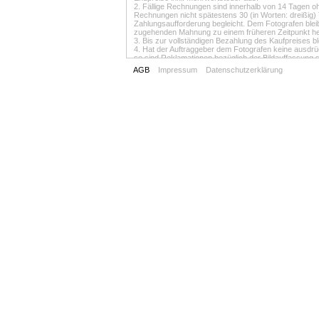
2. Fällige Rechnungen sind innerhalb von 14 Tagen oh
Rechnungen nicht spätestens 30 (in Worten: dreißig
Zahlungsaufforderung begleicht. Dem Fotografen bleibt
zugehenden Mahnung zu einem früheren Zeitpunkt he
3. Bis zur vollständigen Bezahlung des Kaufpreises bl
4. Hat der Auftraggeber dem Fotografen keine ausdrüc
so sind Reklamationen bezüglich der Bildauffassung 
Wünscht der Auftraggeber während oder nach der Auf
AGB
Impressum
Datenschutzerklärung
Fotograf behält den Vergütungs-Anspruch für bereits
IV. Haftung
1. Für die Verletzung von Pflichten, die nicht in unm
der Fotograf für sich und seine Erfüllungsgehilfen nur
der Verletzung des Lebens, des Körpers oder der Gesu
oder seine Erfüllungsgehilfen durch schuldhafte Pfli
Vorlagen, Filmen, Displays, Layouts, Negativen oder 
bei Vorsatz und grober Fahrlässigkeit.
2 . Der Fotograf verwahrt die Negative sorgfältig. Er i
drei Jahren seit Beendigung des Auftrags zu vernichte
die Negative zum Kauf an.
3. Der Fotograf haftet für Lichtbeständigkeit und Daue
Hersteller des Fotomaterials.
4. Die Zusendung und Rücksendung von Filmen, Bilder
Auftraggeber kann bestimmen, wie und durch wen die
V. Nebenpflichten
1. Der Auftraggeber versichert, dass er an allen dem
Verbreitungsrecht sowie bei Personenbildnissen die Ei
Vervielfältigung und Verbreitung besitzt. Ersatzansprüc
Auftraggeber.
2. Der Auftraggeber verpflichtet sich, die Aufnahmeob
Aufnahme wieder abzuholen. Holt der Auftraggeber na
Werktagen ab, ist der Fotograf berechtigt, gegebene
die Gegenstände auf Kosten des Auftraggebers auszu
VI. Leistungsstörung, Ausfallhonorar
1. Überlässt der Fotograf dem Auftraggeber mehrere L
Lichtbilder innerhalb einer Woche nach Zugang - wenn
zurücksenden. Für verlorene oder beschädigte Lichtbi
zu vertreten hat, Bezahlung verlangen.