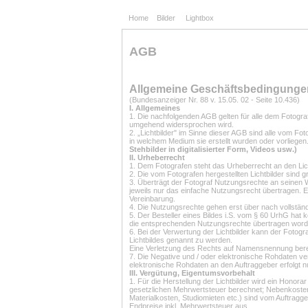
Home
Bilder
Lightbox
AGB
Allgemeine Geschäftsbedingunge
(Bundesanzeiger Nr. 88 v. 15.05. 02 - Seite 10.436)
I. Allgemeines
1. Die nachfolgenden AGB gelten für alle dem Fotografe
umgehend widersprochen wird.
2. „Lichtbilder" im Sinne dieser AGB sind alle vom Fo
in welchem Medium sie erstellt wurden oder vorliegen
Stehbilder in digitalisierter Form, Videos usw.)
II. Urheberrecht
1. Dem Fotografen steht das Urheberrecht an den Li
2. Die vom Fotografen hergestellten Lichtbilder sind
3. Überträgt der Fotograf Nutzungsrechte an seinen W
jeweils nur das einfache Nutzungsrecht übertragen.
Vereinbarung.
4. Die Nutzungsrechte gehen erst über nach vollstän
5. Der Besteller eines Bildes i.S. vom § 60 UrhG hat k
die entsprechenden Nutzungsrechte übertragen word
6. Bei der Verwertung der Lichtbilder kann der Fotogr
Lichtbildes genannt zu werden.
Eine Verletzung des Rechts auf Namensnennung bere
7. Die Negative und / oder elektronische Rohdaten v
elektronische Rohdaten an den Auftraggeber erfolgt n
III. Vergütung, Eigentumsvorbehalt
1. Für die Herstellung der Lichtbilder wird ein Honor
gesetzlichen Mehrwertsteuer berechnet; Nebenkosten
Materialkosten, Studiomieten etc.) sind vom Auftrag
Endpreise inkl. Mehrwertsteuer aus.