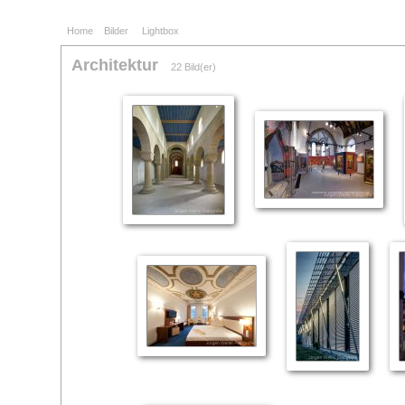
Home
Bilder
Lightbox
Architektur
22 Bild(er)