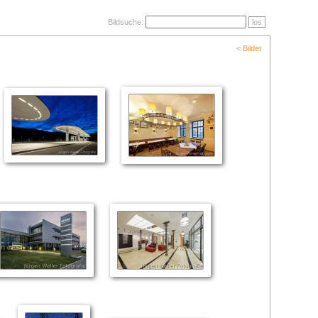
Bildsuche:
los
<
Bilder