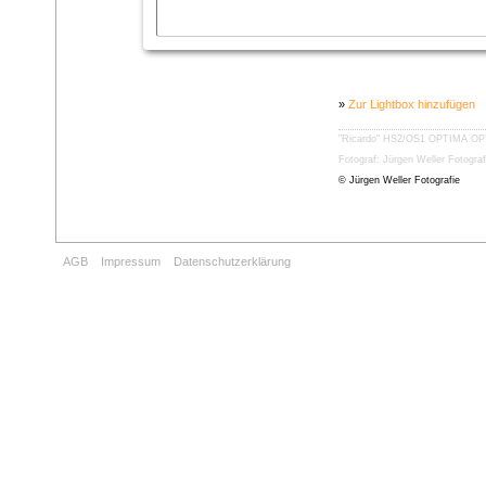
»
Zur Lightbox hinzufügen
"Ricardo"
HS2/OS1
OPTIMA
OP
Fotograf: Jürgen Weller Fotograf
© Jürgen Weller Fotografie
AGB
Impressum
Datenschutzerklärung