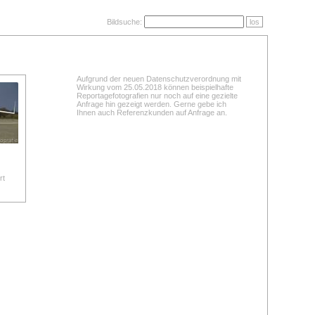
Bildsuche:
los
Aufgrund der neuen Datenschutzverordnung mit
Wirkung vom 25.05.2018 können beispielhafte
Reportagefotografien nur noch auf eine gezielte
Anfrage hin gezeigt werden. Gerne gebe ich
Ihnen auch Referenzkunden auf Anfrage an.
rt