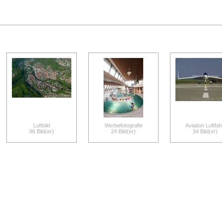
Luftbild
Werbefotografie
Aviation Luftfah
96 Bild(er)
24 Bild(er)
34 Bild(er)