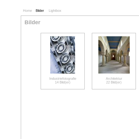
Home
Bilder
Lightbox
Bilder
Industriefotografie
Architektur
14 Bild(er)
22 Bild(er)