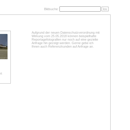
Bildsuche:
los
Aufgrund der neuen Datenschutzverordnung mit
Wirkung vom 25.05.2018 können beispielhafte
Reportagefotografien nur noch auf eine gezielte
Anfrage hin gezeigt werden. Gerne gebe ich
Ihnen auch Referenzkunden auf Anfrage an.
rt