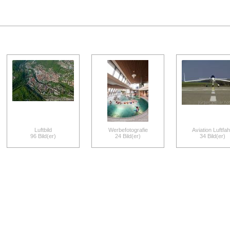
Luftbild
Werbefotografie
Aviation Luftfah
96 Bild(er)
24 Bild(er)
34 Bild(er)