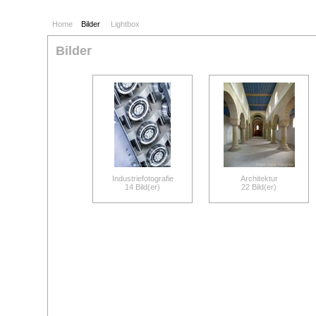
Home
Bilder
Lightbox
Bilder
Industriefotografie
Architektur
14 Bild(er)
22 Bild(er)