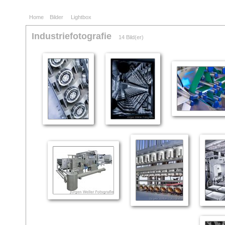
Home
Bilder
Lightbox
Industriefotografie
14 Bild(er)